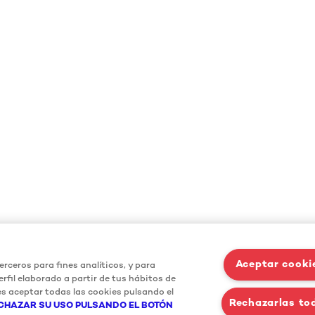
Aceptar cooki
erceros para fines analíticos, y para
rfil elaborado a partir de tus hábitos de
s aceptar todas las cookies pulsando el
Rechazarlas to
CHAZAR SU USO PULSANDO EL BOTÓN